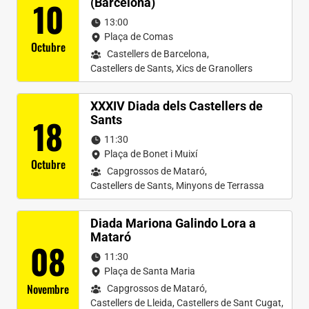
10
(Barcelona)
13:00
Plaça de Comas
Octubre
Castellers de Barcelona
,
Castellers de Sants
,
Xics de Granollers
XXXIV Diada dels Castellers de
18
Sants
11:30
Plaça de Bonet i Muixí
Octubre
Capgrossos de Mataró
,
Castellers de Sants
,
Minyons de Terrassa
Diada Mariona Galindo Lora a
Mataró
08
11:30
Plaça de Santa Maria
Novembre
Capgrossos de Mataró
,
Castellers de Lleida
,
Castellers de Sant Cugat
,